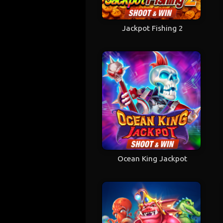
Jackpot Fishing 2
Ocean King Jackpot