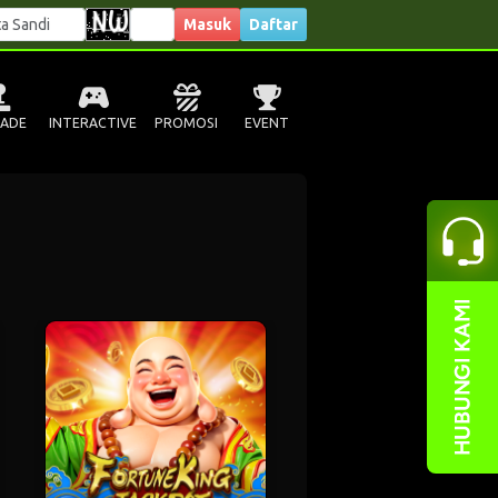
n 2023 2024
Selamat datang di Website BAMBU188 Slot Online, Live Cas
Masuk
Daftar
ADE
INTERACTIVE
PROMOSI
EVENT