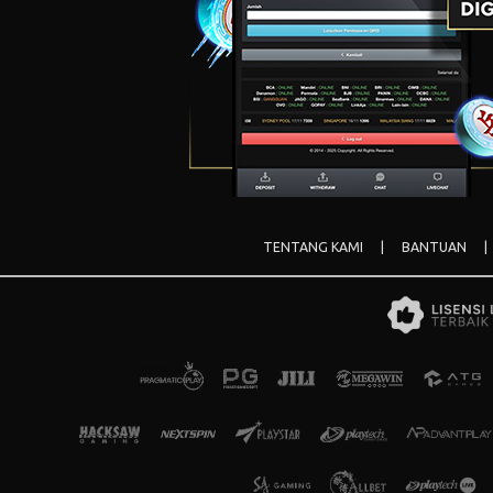
TENTANG KAMI
|
BANTUAN
|