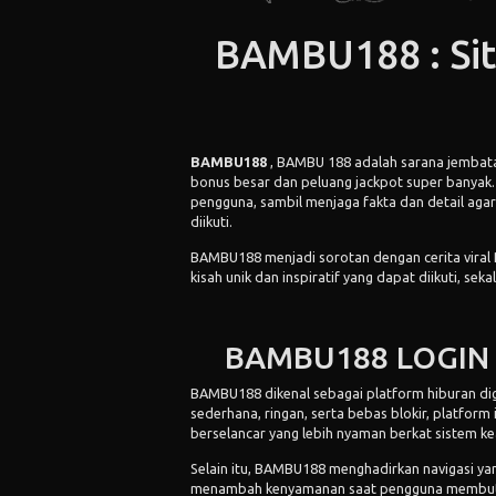
BAMBU188 : Sit
BAMBU188
, BAMBU 188 adalah sarana jembatan
bonus besar dan peluang jackpot super banyak.
pengguna, sambil menjaga fakta dan detail agar 
diikuti.
BAMBU188 menjadi sorotan dengan cerita viral
kisah unik dan inspiratif yang dapat diikuti, s
BAMBU188 LOGIN 
BAMBU188 dikenal sebagai platform hiburan di
sederhana, ringan, serta bebas blokir, platfo
berselancar yang lebih nyaman berkat sistem ke
Selain itu, BAMBU188 menghadirkan navigasi ya
menambah kenyamanan saat pengguna membutuhk