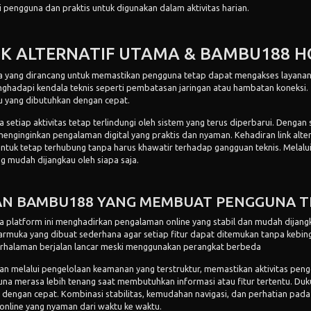
i pengguna dan praktis untuk digunakan dalam aktivitas harian.
K ALTERNATIF UTAMA & BAMBU188 HOK
 yang dirancang untuk memastikan pengguna tetap dapat mengakses layanan t
hadapi kendala teknis seperti pembatasan jaringan atau hambatan koneksi. 
yang dibutuhkan dengan cepat.
setiap aktivitas tetap terlindungi oleh sistem yang terus diperbarui. Dengan s
nginginkan pengalaman digital yang praktis dan nyaman. Kehadiran link alte
tuk tetap terhubung tanpa harus khawatir terhadap gangguan teknis. Melalu
mudah dijangkau oleh siapa saja.
N BAMBU188 YANG MEMBUAT PENGGUNA T
 platform ini menghadirkan pengalaman online yang stabil dan mudah dijan
uka yang dibuat sederhana agar setiap fitur dapat ditemukan tanpa kebin
tarhalaman berjalan lancar meski menggunakan perangkat berbeda
melalui pengelolaan keamanan yang terstruktur, memastikan aktivitas pengg
a merasa lebih tenang saat membutuhkan informasi atau fitur tertentu. Duku
engan cepat. Kombinasi stabilitas, kemudahan navigasi, dan perhatian pa
online yang nyaman dari waktu ke waktu.