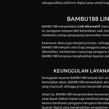
sebagai pilihan platform digital yang ramah bag
BAMBU188 LIN
BAMBU188 menyediakan
Link Alternatif
utama
ini, pengguna memperoleh kemudahan saat meng
membantu setiap pengunjung menemukan menu 
Keamanan akses juga menjadi prioritas, sehingga 
BAMBU188 menjadi solusi bagi pengguna yang me
dibutuhkan, memberikan ruang bagi pengguna un
BAMBU188 berupaya menghadirkan layanan yang 
KEUNGGULAN LAYANA
Keunggulan layanan BAMBU188 tampak dari cara
kemudahan akses, BAMBU188 menyediakan antarm
yang responsif, sehingga proses berpindah an
Selain itu, BAMBU188 mengutamakan kenyamanan 
yang dapat diakses kapan saja membuat penggun
karena membantu pengguna mengatasi kendala d
layanan digital yang menghadirkan pengalaman 