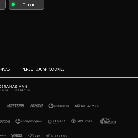
Three
RIVASI
|
PERSETUJUAN COOKIES