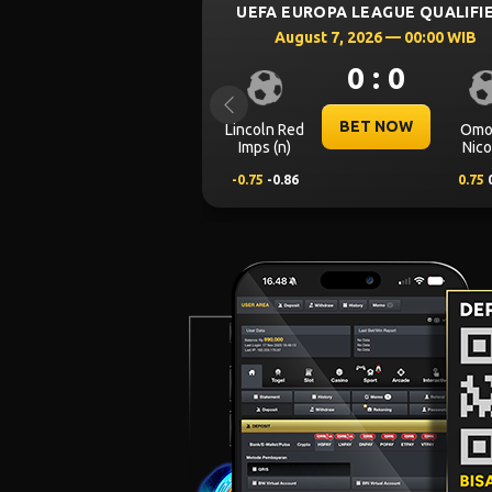
UEFA EUROPA LEAGUE QUALIFI
August 6, 2026 — 22:00 WIB
0 : 0
Previous
BET NOW
C
KuPS
Univers
Crai
-0.25
-0.97
0.25