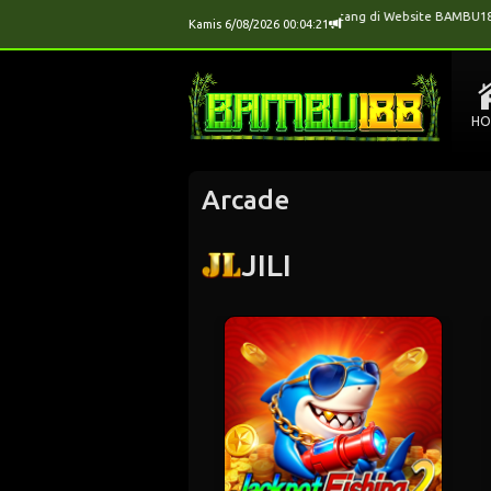
Selamat datang di Website BAMBU188 Slot Onli
Kamis 6/08/2026 00:04:23
HO
Arcade
JILI