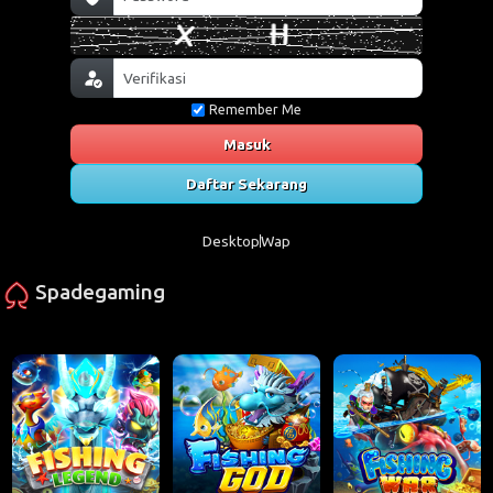
Remember Me
Masuk
Daftar Sekarang
Desktop
Wap
Spadegaming