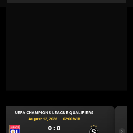
UEFA CHAMPIONS LEAGUE QUALIFIERS
August 12, 2026 — 01:15 WIB
0 : 0
Previous
Next