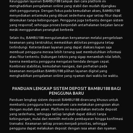
Keunggulan layanan BAMBU188 tampak dari cara platform ini
menghadirkan pengalaman online yang stabil dan mudah dijangkau
oleh penggunanya. Dengan fokus pada kemudahan akses, BAMBU188
menyediakan antarmuka yang dibuat sederhana agar setiap fitur dapat
ditemukan tanpa kebingungan. Pengguna juga terbantu dengan sistem
yang responsif, sehingga proses berpindah antarhalaman berjalan lancar
meski menggunakan perangkat berbeda
Selain itu, BAMBU188 mengutamakan kenyamanan melalui pengelolaan
keamanan yang terstruktur, memastikan aktivitas pengguna tetap
terlindungi. Ketersediaan layanan yang dapat diakses kapan saja
membuat pengguna merasa lebih tenang saat membutuhkan informasi
atau fitur tertentu. Dukungan teknis yang sigap menambah nilai lebih,
karena membantu pengguna mengatasi kendala dengan cepat.
Kombinasi stabilitas, kemudahan navigasi, dan perhatian pada
keamanan menjadikan BAMBU188 pilihan layanan digital yang
menghadirkan pengalaman online yang nyaman dari waktu ke waktu.
PANDUAN LENGKAP SISTEM DEPOSIT BAMBU188 BAGI
PENGGUNA BARU
Panduan lengkap sistem deposit BAMBU188 dirancang khusus untuk
membantu pengguna baru memahami cara melakukan pengisian akun
dengan mudah dan aman. Platform ini menyediakan metode deposit
yang sederhana, sehingga setiap langkah dapat diikuti tanpa
kebingungan, mulai dari memilih metode pembayaran hingga konfirmasi
transaksi. Keamanan setiap proses menjadi prioritas, sehingga
pengguna dapat melakukan deposit dengan rasa aman dan nyaman.