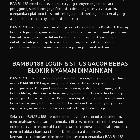
BAMBU188 memfasilitasi interaksi yang menyenangkan antara
pengguna, sambil menjaga fakta dan detail agar tetap akurat. Hal ini
menjadikan platform tersebut sebagai pusat berbagi cerita viral yang
aman, menarik, dan nyaman untuk diikuti.
BAMBU188 menjadi sorotan dengan cerita viral Pohon Bambu 188 yang
berdiri di puncak game online dimana Fenomena ini menarik perhatian
banyak orang, menghadirkan kisah unik dan inspiratif yang dapat
diikuti, sekaligus menjadi ruang bagi pengguna untuk berbagi
pengalaman dan informasi menarik seputar pohon ikonik ini.
BAMBU188 LOGIN & SITUS GACOR BEBAS
BLOKIR NYAMAN DIMAINKAN
BAMBU188 dikenal sebagai platform hiburan digital yang menyediakan
akses
BAMBU188 Login
yang cepat dan stabil untuk para
penggunanya. Dengan tampilan situs yang sederhana, ringan, serta
bebas blokir, platform ini dirancang agar mudah diakses dari berbagai
perangkat tanpa hambatan. Pengguna dapat menikmati pengalaman
berselancar yang lebih nyaman berkat sistem keamanan yang terus
diperbarui, memastikan setiap aktivitas tetap terlindungi.
Selain itu, BAMBU188 menghadirkan navigasi yang intuitif sehingga
memudahkan siapa saja menemukan fitur yang dibutuhkan. Layanan
dukungan yang responsif turut menambah kenyamanan saat pengguna
membutuhkan bantuan teknis. Kombinasi antara akses cepat,
kenyamanan tampilan, dan keandalan sistem menjadikan BAMBU188