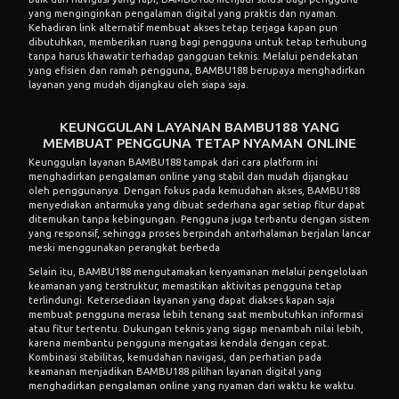
yang menginginkan pengalaman digital yang praktis dan nyaman.
Kehadiran link alternatif membuat akses tetap terjaga kapan pun
dibutuhkan, memberikan ruang bagi pengguna untuk tetap terhubung
tanpa harus khawatir terhadap gangguan teknis. Melalui pendekatan
yang efisien dan ramah pengguna, BAMBU188 berupaya menghadirkan
layanan yang mudah dijangkau oleh siapa saja.
KEUNGGULAN LAYANAN BAMBU188 YANG
MEMBUAT PENGGUNA TETAP NYAMAN ONLINE
Keunggulan layanan BAMBU188 tampak dari cara platform ini
menghadirkan pengalaman online yang stabil dan mudah dijangkau
oleh penggunanya. Dengan fokus pada kemudahan akses, BAMBU188
menyediakan antarmuka yang dibuat sederhana agar setiap fitur dapat
ditemukan tanpa kebingungan. Pengguna juga terbantu dengan sistem
yang responsif, sehingga proses berpindah antarhalaman berjalan lancar
meski menggunakan perangkat berbeda
Selain itu, BAMBU188 mengutamakan kenyamanan melalui pengelolaan
keamanan yang terstruktur, memastikan aktivitas pengguna tetap
terlindungi. Ketersediaan layanan yang dapat diakses kapan saja
membuat pengguna merasa lebih tenang saat membutuhkan informasi
atau fitur tertentu. Dukungan teknis yang sigap menambah nilai lebih,
karena membantu pengguna mengatasi kendala dengan cepat.
Kombinasi stabilitas, kemudahan navigasi, dan perhatian pada
keamanan menjadikan BAMBU188 pilihan layanan digital yang
menghadirkan pengalaman online yang nyaman dari waktu ke waktu.