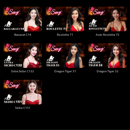
Baccarat C14
Roulette 71
Auto Roulette 72
Extra Sicbo C132
Dragon Tiger 31
Dragon Tiger 32
Sedie C151