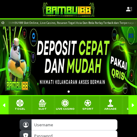
BAMBU188 Slot Online, Live Casino, Pasaran Togel Asia Dan Bola Parlay Terbaik dan Terpercaya di Tah
TOGEL
SLOT
LIVE CASINO
SPORT
ARCADE
SABU