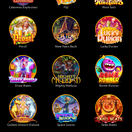
Calaveras Explosivas
Fly!
Nine Tails
Prost!
New Years Bash
Lucky Durian
Disco Beats
Mighty Medusa
Bomb Runner
Golden Unicorn Deluxe
Space Goonz
Taiko Beats