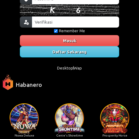
Remember Me
Masuk
Daftar Sekarang
Desktop
Wap
Habanero
Nuwa Deluxe
Genie's Showtime
Prosperity Horse