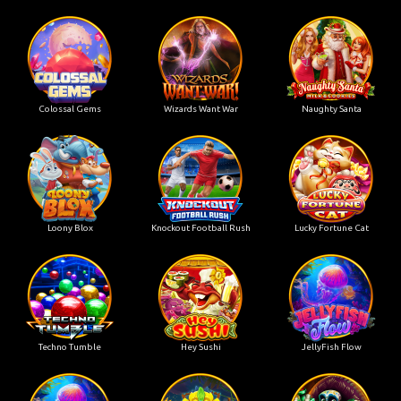
Colossal Gems
Wizards Want War
Naughty Santa
Loony Blox
Knockout Football Rush
Lucky Fortune Cat
Techno Tumble
Hey Sushi
JellyFish Flow