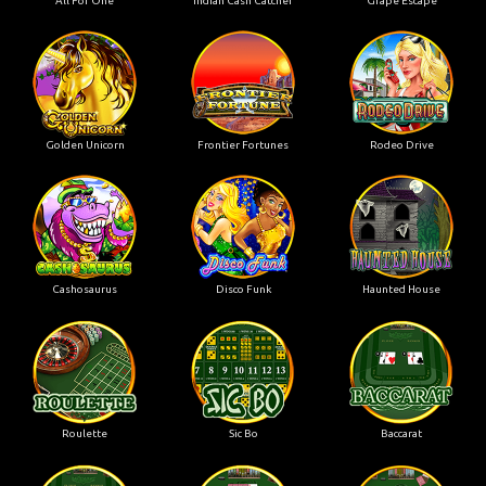
All For One
Indian Cash Catcher
Grape Escape
Golden Unicorn
Frontier Fortunes
Rodeo Drive
Cashosaurus
Disco Funk
Haunted House
Roulette
Sic Bo
Baccarat