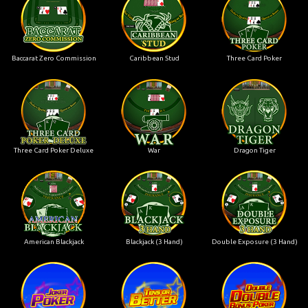
Baccarat Zero Commission
Caribbean Stud
Three Card Poker
Three Card Poker Deluxe
War
Dragon Tiger
American Blackjack
Blackjack (3 Hand)
Double Exposure (3 Hand)