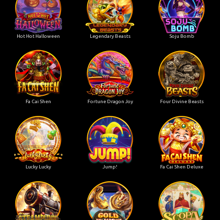
Hot Hot Halloween
Legendary Beasts
Soju Bomb
Fa Cai Shen
Fortune Dragon Joy
Four Divine Beasts
Lucky Lucky
Jump!
Fa Cai Shen Deluxe